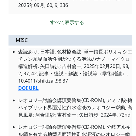
2025年09月, 60, 9, 336
すべて表示する
MISC
査読あり, 日本語, 色材協会誌, 単一鎖長ポリオキシエ
チレン系界面活性剤がつくる泡沫のナノ・マイクロ
構造解析, 矢田詩歩; 吉村倫一, 2025年02月20日, 98,
2, 37, 42, 記事・総説・解説・論説等（学術雑誌）,
10.4011/shikizai.98.37
DOI URL
レオロジー討論会講演要旨集(CD-ROM), アミノ酸-糖
ハイブリッド界面活性剤水溶液のレオロジー挙動, 高
見風夏; 河合里紗; 吉村倫一; 矢田詩歩, 2024年, 72nd
レオロジー討論会講演要旨集(CD-ROM), 分岐アルキ
ル鎖を有する糖型界面活性剤水溶液のレオロジー挙