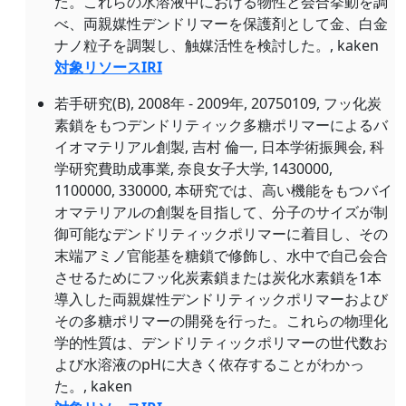
た。これらの水溶液中における物性と会合挙動を調
べ、両親媒性デンドリマーを保護剤として金、白金
ナノ粒子を調製し、触媒活性を検討した。, kaken
対象リソースIRI
若手研究(B), 2008年 - 2009年, 20750109, フッ化炭
素鎖をもつデンドリティック多糖ポリマーによるバ
イオマテリアル創製, 吉村 倫一, 日本学術振興会, 科
学研究費助成事業, 奈良女子大学, 1430000,
1100000, 330000, 本研究では、高い機能をもつバイ
オマテリアルの創製を目指して、分子のサイズが制
御可能なデンドリティックポリマーに着目し、その
末端アミノ官能基を糖鎖で修飾し、水中で自己会合
させるためにフッ化炭素鎖または炭化水素鎖を1本
導入した両親媒性デンドリティックポリマーおよび
その多糖ポリマーの開発を行った。これらの物理化
学的性質は、デンドリティックポリマーの世代数お
よび水溶液のpHに大きく依存することがわかっ
た。, kaken