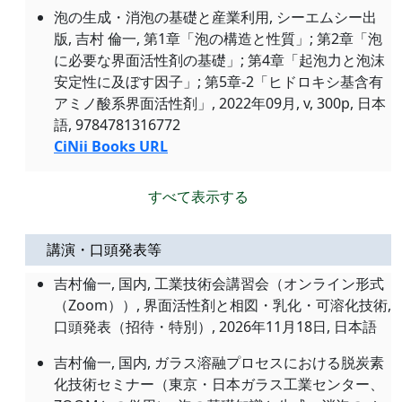
泡の生成・消泡の基礎と産業利用, シーエムシー出
版, 吉村 倫一, 第1章「泡の構造と性質」; 第2章「泡
に必要な界面活性剤の基礎」; 第4章「起泡力と泡沫
安定性に及ぼす因子」; 第5章-2「ヒドロキシ基含有
アミノ酸系界面活性剤」, 2022年09月, v, 300p, 日本
語, 9784781316772
CiNii Books URL
すべて表示する
講演・口頭発表等
吉村倫一, 国内, 工業技術会講習会（オンライン形式
（Zoom））, 界面活性剤と相図・乳化・可溶化技術,
口頭発表（招待・特別）,
2026年11月18日
, 日本語
吉村倫一, 国内, ガラス溶融プロセスにおける脱炭素
化技術セミナー（東京・日本ガラス工業センター、