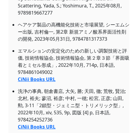
Scattering, Yada, S.; Yoshimura, T., 2025年08月,
9789819667277
ヘアケア製品の高機能化技術と市場展望, シーエムシ
ー出版, 吉村倫一, 第2章 新規アミノ酸系界面活性剤
の開発, 2023年05月31日, 9784781317373
エマルションの安定化のための新しい調製技術と評
価, 技術情報協会, 技術情報協会, 第２章３節「界面吸
着とミセル形成」, 2022年10月, 714p, 日本語,
9784861049002
CiNii Books URL
洗浄の事典, 朝倉書店, 大矢, 勝; 天田, 徹; 荒牧, 賢治;
北村, 裕夫; 蓼沼, 裕彦; 中村, 一穂; 松宮, 正彦; 山田,
勲, 3-11「2鎖型・ジェミニ型・トリメリック型」,
2022年10月, xiv, 535, 9p, 図版 [4] p, 日本語,
9784254252736
CiNii Books URL