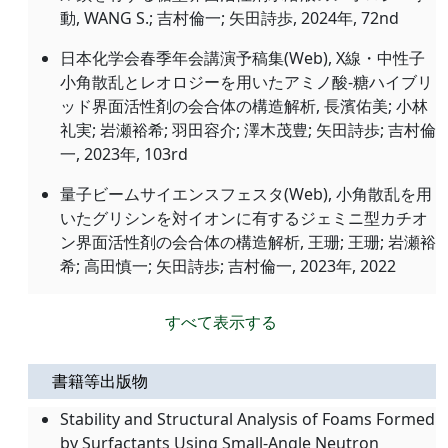
動, WANG S.; 吉村倫一; 矢田詩歩, 2024年, 72nd
日本化学会春季年会講演予稿集(Web), X線・中性子
小角散乱とレオロジーを用いたアミノ酸-糖ハイブリ
ッド界面活性剤の会合体の構造解析, 長濱佑美; 小林
礼実; 岩瀬裕希; 羽田容介; 澤木茂豊; 矢田詩歩; 吉村倫
一, 2023年, 103rd
量子ビームサイエンスフェスタ(Web), 小角散乱を用
いたグリシンを対イオンに有するジェミニ型カチオ
ン界面活性剤の会合体の構造解析, 王珊; 王珊; 岩瀬裕
希; 高田慎一; 矢田詩歩; 吉村倫一, 2023年, 2022
すべて表示する
書籍等出版物
Stability and Structural Analysis of Foams Formed
by Surfactants Using Small-Angle Neutron