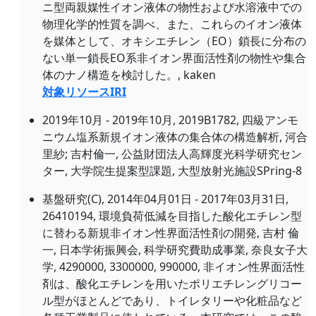
ニ型両親媒性イオン液体の物性および水溶液中での
物理化学的性質を調べ、また、これらのイオン液体
を媒体として、オキシエチレン（EO）鎖長に分布の
ない単一鎖長EO系非イオン界面活性剤の物性や集合
体のナノ構造を検討した。, kaken
対象リソースIRI
2019年10月 - 2019年10月, 2019B1782, 四級アンモ
ニウム塩系新規イオン液体の集合体の構造解析, 河合
里紗; 吉村倫一, 公益財団法人高輝度光科学研究セン
ター, 大学院生提案型課題, 大型放射光施設SPring-8
基盤研究(C), 2014年04月01日 - 2017年03月31日,
26410194, 環境負荷低減を目指した酸化エチレン型
に替わる新規非イオン性界面活性剤の開発, 吉村 倫
一, 日本学術振興会, 科学研究費助成事業, 奈良女子大
学, 4290000, 3300000, 990000, 非イオン性界面活性
剤は、酸化エチレンを用いたポリエチレングリコー
ル型がほとんどであり、トイレタリーや化粧品など