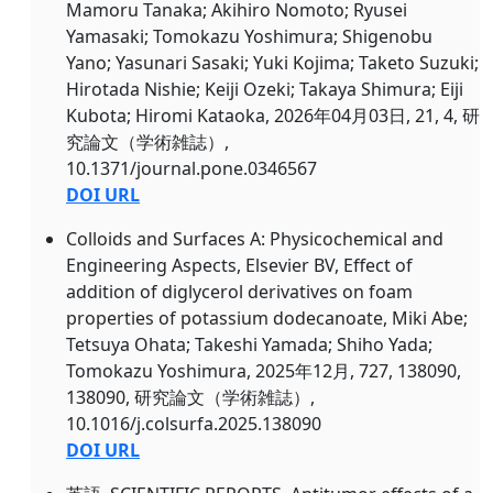
Mamoru Tanaka; Akihiro Nomoto; Ryusei
Yamasaki; Tomokazu Yoshimura; Shigenobu
Yano; Yasunari Sasaki; Yuki Kojima; Taketo Suzuki;
Hirotada Nishie; Keiji Ozeki; Takaya Shimura; Eiji
Kubota; Hiromi Kataoka, 2026年04月03日, 21, 4, 研
究論文（学術雑誌）,
10.1371/journal.pone.0346567
DOI URL
Colloids and Surfaces A: Physicochemical and
Engineering Aspects, Elsevier BV, Effect of
addition of diglycerol derivatives on foam
properties of potassium dodecanoate, Miki Abe;
Tetsuya Ohata; Takeshi Yamada; Shiho Yada;
Tomokazu Yoshimura, 2025年12月, 727, 138090,
138090, 研究論文（学術雑誌）,
10.1016/j.colsurfa.2025.138090
DOI URL