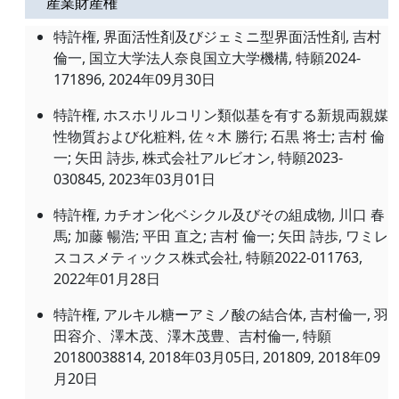
産業財産権
特許権, 界面活性剤及びジェミニ型界面活性剤, 吉村
倫一, 国立大学法人奈良国立大学機構, 特願2024-
171896,
2024年09月30日
特許権, ホスホリルコリン類似基を有する新規両親媒
性物質および化粧料, 佐々木 勝行; 石黒 将士; 吉村 倫
一; 矢田 詩歩, 株式会社アルビオン, 特願2023-
030845,
2023年03月01日
特許権, カチオン化ベシクル及びその組成物, 川口 春
馬; 加藤 暢浩; 平田 直之; 吉村 倫一; 矢田 詩歩, ワミレ
スコスメティックス株式会社, 特願2022-011763,
2022年01月28日
特許権, アルキル糖ーアミノ酸の結合体, 吉村倫一, 羽
田容介、澤木茂、澤木茂豊、吉村倫一, 特願
20180038814,
2018年03月05日
, 201809,
2018年09
月20日