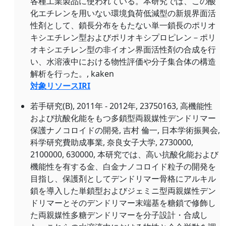
各種工業製品に使われている。本研究では、この酸
化エチレンを用いない環境負荷低減型の新規界面活
性剤として、鎖長分布をもたない単一鎖長のポリオ
キシエチレン型およびポリオキシプロピレン－ポリ
オキシエチレン型の非イオン界面活性剤の合成を行
い、水溶液中における物性評価や分子集合体の構造
解析を行った。, kaken
対象リソースIRI
若手研究(B), 2011年 - 2012年, 23750163, 高機能性
および抗酸化能をもつ多鎖型両親媒性デンドリマー
保護ナノコロイドの開発, 吉村 倫一, 日本学術振興会,
科学研究費助成事業, 奈良女子大学, 2730000,
2100000, 630000, 本研究では、高い抗酸化能および
機能性を有する金、白金ナノコロイド粒子の開発を
目指し、保護剤としてデンドリマー骨格にアルキル
鎖を導入した単鎖型およびジェミニ型両親媒性デン
ドリマーとそのデンドリマー末端基を糖鎖で修飾し
た両親媒性多糖デンドリマーを分子設計・合成し