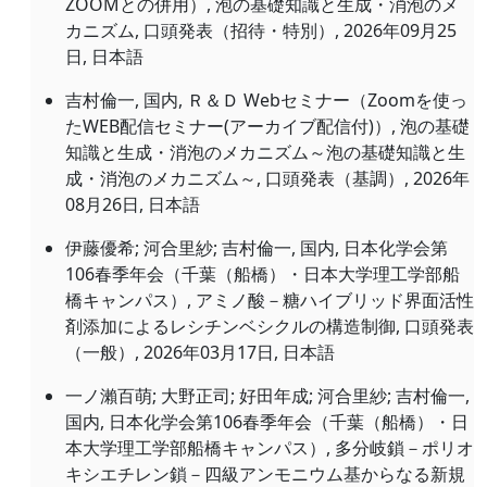
ZOOMとの併用）, 泡の基礎知識と生成・消泡のメ
カニズム, 口頭発表（招待・特別）,
2026年09月25
日
, 日本語
吉村倫一, 国内, Ｒ＆Ｄ Webセミナー（Zoomを使っ
たWEB配信セミナー(アーカイブ配信付)）, 泡の基礎
知識と生成・消泡のメカニズム～泡の基礎知識と生
成・消泡のメカニズム～, 口頭発表（基調）,
2026年
08月26日
, 日本語
伊藤優希; 河合里紗; 吉村倫一, 国内, 日本化学会第
106春季年会（千葉（船橋）・日本大学理工学部船
橋キャンパス）, アミノ酸－糖ハイブリッド界面活性
剤添加によるレシチンベシクルの構造制御, 口頭発表
（一般）,
2026年03月17日
, 日本語
一ノ瀨百萌; 大野正司; 好田年成; 河合里紗; 吉村倫一,
国内, 日本化学会第106春季年会（千葉（船橋）・日
本大学理工学部船橋キャンパス）, 多分岐鎖－ポリオ
キシエチレン鎖－四級アンモニウム基からなる新規