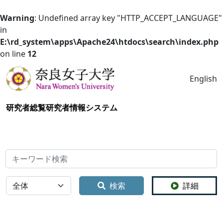
Warning
: Undefined array key "HTTP_ACCEPT_LANGUAGE"
in
E:\rd_system\apps\Apache24\htdocs\search\index.php
on line
12
English
研究者総覧
研究者情報システム
検索
全体
検索
詳細