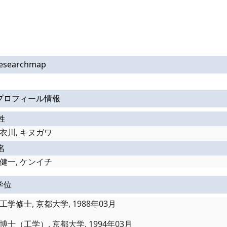
esearchmap
プロフィール情報
姓
衣川, キヌガワ
名
健一, ケンイチ
学位
工学修士, 京都大学, 1988年03月
博士（工学）, 京都大学, 1994年03月