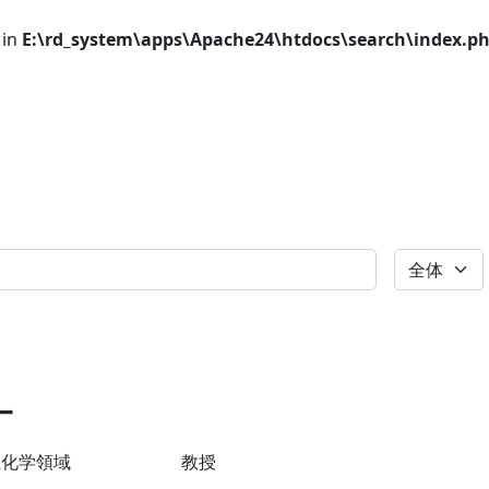
 in
E:\rd_system\apps\Apache24\htdocs\search\index.p
全体
一
系化学領域
教授