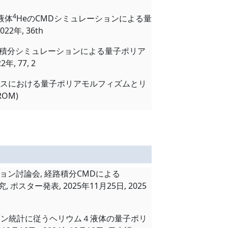
4
液体
HeのCMDシミュレーションによる量
年, 36th
路積分シミュレーションによる量子ポリア
 77, 2
ラスにおける量子ポリアモルフィズムとリ
ROM)
ション討論会, 経路積分CMDによる
究, ポスター発表,
2025年11月25日
, 2025
ルツマン統計に従うヘリウム４液体の量子ポリ