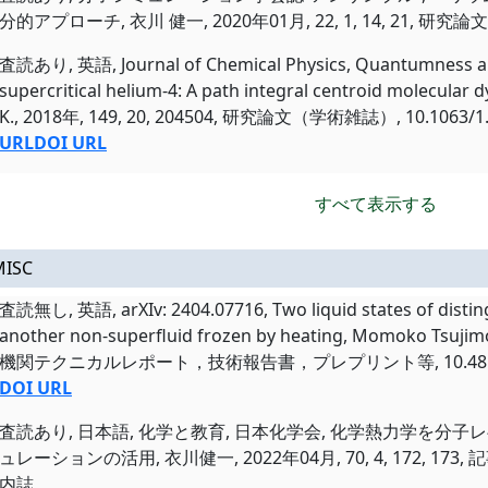
分的アプローチ, 衣川 健一, 2020年01月, 22, 1, 14, 21, 研
査読あり, 英語, Journal of Chemical Physics, Quantumness an
supercritical helium-4: A path integral centroid molecular
K., 2018年, 149, 20, 204504, 研究論文（学術雑誌）, 10.1063/1
URL
DOI URL
すべて表示する
MISC
査読無し, 英語, arXIv: 2404.07716, Two liquid states of disting
another non-superfluid frozen by heating, Momoko Tsuji
機関テクニカルレポート，技術報告書，プレプリント等, 10.48550/ar
DOI URL
査読あり, 日本語, 化学と教育, 日本化学会, 化学熱力学を
ュレーションの活用, 衣川健一, 2022年04月, 70, 4, 172, 
内誌