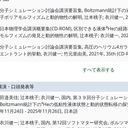
分子シミュレーション討論会講演要旨集, Boltzmann統計下の
子ポリアモルフィズムと動的物性の解明, 辻本桃子; 衣川健一, 2022
4
日本物理学会講演概要集(CD-ROM), 区別できる液体
Heの経
モルフィズムの発見と動的物性の解明, 辻本桃子; 衣川健一, 2022年,
分子シミュレーション討論会講演要旨集, 高圧のヘリウム4ガ
エントラント的挙動, 衣川健一; 竹元亜由美, 2021年, 35th (CD-
すべて表示する
講演・口頭発表等
田邉美佳; 辻本桃子; 衣川健一, 国内, 第３９回分子シミュレー
Boltzmann統計下の⁴Heの低粘性液体状態と動的状態転移の探
年11月24日 - 2025年11月26日, 日本語
衣川健一; 辻本桃子, 国内, 第12回ソフトマター研究会, ボ