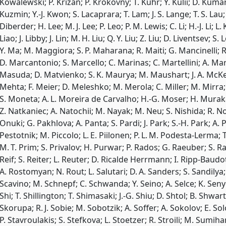
Kowalewski; P. Križan; P. Krokovny; T. Kuhr; Y. Kulii; D. Kuma
Kuzmin; Y.-J. Kwon; S. Lacaprara; T. Lam; J. S. Lange; T. S. Lau
Diberder; H. Lee; M. J. Lee; P. Leo; P. M. Lewis; C. Li; H.-J. Li; L. K. L
Liao; J. Libby; J. Lin; M. H. Liu; Q. Y. Liu; Z. Liu; D. Liventsev; S
Y. Ma; M. Maggiora; S. P. Maharana; R. Maiti; G. Mancinelli;
D. Marcantonio; S. Marcello; C. Marinas; C. Martellini; A. Ma
Masuda; D. Matvienko; S. K. Maurya; M. Maushart; J. A. McK
Mehta; F. Meier; D. Meleshko; M. Merola; C. Miller; M. Mirra
S. Moneta; A. L. Moreira de Carvalho; H.-G. Moser; H. Mura
Z. Natkaniec; A. Natochii; M. Nayak; M. Neu; S. Nishida; R. 
Onuki; G. Pakhlova; A. Panta; S. Pardi; J. Park; S.-H. Park; A. Pa
Pestotnik; M. Piccolo; L. E. Piilonen; P. L. M. Podesta-Lerma; T
M. T. Prim; S. Privalov; H. Purwar; P. Rados; G. Raeuber; S. Ra
Reif; S. Reiter; L. Reuter; D. Ricalde Herrmann; I. Ripp-Baudot
A. Rostomyan; N. Rout; L. Salutari; D. A. Sanders; S. Sandilya; 
Scavino; M. Schnepf; C. Schwanda; Y. Seino; A. Selce; K. Senyo;
Shi; T. Shillington; T. Shimasaki; J.-G. Shiu; D. Shtol; B. Shwart
Skorupa; R. J. Sobie; M. Sobotzik; A. Soffer; A. Sokolov; E. Sol
P. Stavroulakis; S. Stefkova; L. Stoetzer; R. Stroili; M. Sum