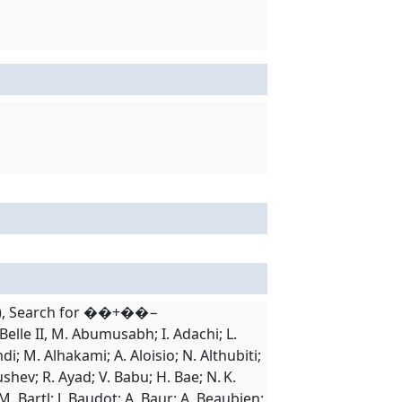
S), Search for ��+⁢��−
 II, M. Abumusabh; I. Adachi; L.
; M. Alhakami; A. Aloisio; N. Althubiti;
shev; R. Ayad; V. Babu; H. Bae; N. K.
. Bartl; J. Baudot; A. Baur; A. Beaubien;