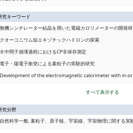
研究キーワード
無機シンチレーター結晶を用いた電磁カロリメーターの開発研
クオーコニウム似エキゾチックハドロンの探索
Ｂ中間子崩壊過程におけるCP非保存測定
電子・陽電子衝突による素粒子の実験的研究
Development of the electromagnetic calorimeter with in-orga
すべて表示する
研究分野
自然科学一般, 素粒子、原子核、宇宙線、宇宙物理に関する実