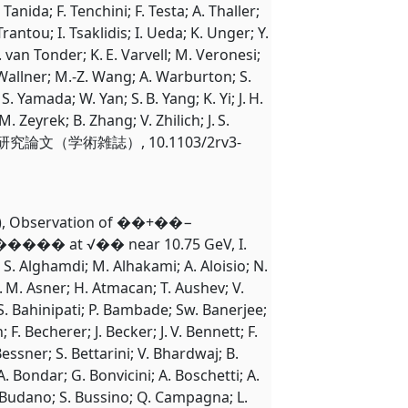
anida; F. Tenchini; F. Testa; A. Thaller;
 Trantou; I. Tsaklidis; I. Ueda; K. Unger; Y.
. van Tonder; K. E. Varvell; M. Veronesi;
S. Wallner; M.-Z. Wang; A. Warburton; S.
. Yamada; W. Yan; S. B. Yang; K. Yi; J. H.
M. Zeyrek; B. Zhang; V. Zhilich; J. S.
13, 5, 研究論文（学術雑誌）, 10.1103/2rv3-
S), Observation of ��+⁢��−
⁢���� at √�� near 10.75 GeV, I.
S. Alghamdi; M. Alhakami; A. Aloisio; N.
. M. Asner; H. Atmacan; T. Aushev; V.
S. Bahinipati; P. Bambade; Sw. Banerjee;
 F. Becherer; J. Becker; J. V. Bennett; F.
essner; S. Bettarini; V. Bhardwaj; B.
A. Bondar; G. Bonvicini; A. Boschetti; A.
A. Budano; S. Bussino; Q. Campagna; L.