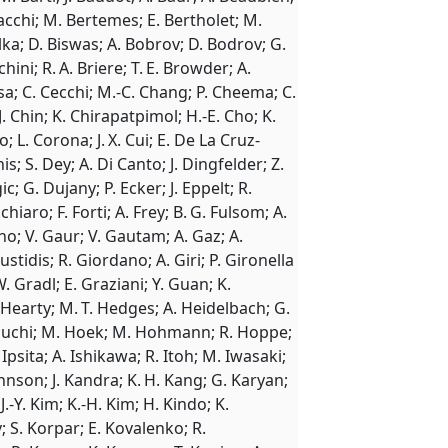
rtacchi; M. Bertemes; E. Bertholet; M.
ilka; D. Biswas; A. Bobrov; D. Bodrov; G.
hini; R. A. Briere; T. E. Browder; A.
; C. Cecchi; M.-C. Chang; P. Cheema; C.
J. Chin; K. Chirapatpimol; H.-E. Cho; K.
; L. Corona; J. X. Cui; E. De La Cruz-
; S. Dey; A. Di Canto; J. Dingfelder; Z.
; G. Dujany; P. Ecker; J. Eppelt; R.
chiaro; F. Forti; A. Frey; B. G. Fulsom; A.
no; V. Gaur; V. Gautam; A. Gaz; A.
idis; R. Giordano; A. Giri; P. Gironella
 Gradl; E. Graziani; Y. Guan; K.
. Hearty; M. T. Hedges; A. Heidelbach; G.
Higuchi; M. Hoek; M. Hohmann; R. Hoppe;
. Ipsita; A. Ishikawa; R. Itoh; M. Iwasaki;
. Johnson; J. Kandra; K. H. Kang; G. Karyan;
 J.-Y. Kim; K.-H. Kim; H. Kindo; K.
; S. Korpar; E. Kovalenko; R.