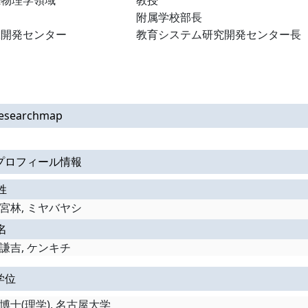
系物理学領域
教授
附属学校部長
究開発センター
教育システム研究開発センター長
esearchmap
プロフィール情報
姓
宮林, ミヤバヤシ
名
謙吉, ケンキチ
学位
博士(理学), 名古屋大学