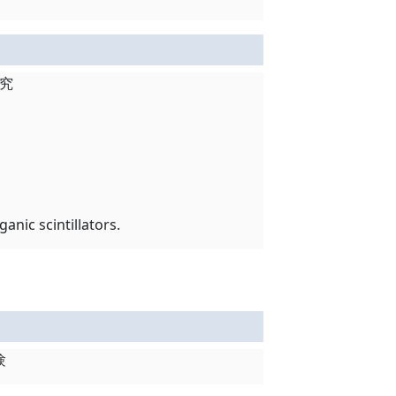
究
nic scintillators.
験