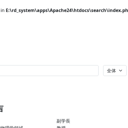
 in
E:\rd_system\apps\Apache24\htdocs\search\index.p
全体
吉
副学長