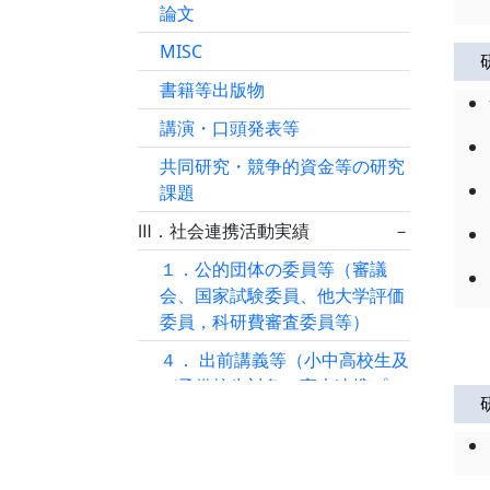
論文
MISC
書籍等出版物
講演・口頭発表等
共同研究・競争的資金等の研究
課題
Ⅲ．社会連携活動実績
－
１．公的団体の委員等（審議
会、国家試験委員、他大学評価
委員，科研費審査委員等）
４． 出前講義等（小中高校生及
び予備校生対象，高大連携プロ
グラムを含む）