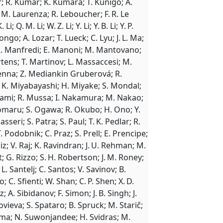
r; R. Kumar; K. Kumara; T. Kunigo; A.
; M. Laurenza; R. Leboucher; F. R. Le
i; Q. M. Li; W. Z. Li; Y. Li; Y. B. Li; Y. P.
. Longo; A. Lozar; T. Lueck; C. Lyu; J. L. Ma;
 R. Manfredi; E. Manoni; M. Mantovano;
rtens; T. Martinov; L. Massaccesi; M.
enna; Z. Mediankin Gruberová; R.
; K. Miyabayashi; H. Miyake; S. Mondal;
kami; R. Mussa; I. Nakamura; M. Nakao;
Nomaru; S. Ogawa; R. Okubo; H. Ono; Y.
sseri; S. Patra; S. Paul; T. K. Pedlar; R.
. Podobnik; C. Praz; S. Prell; E. Prencipe;
iz; V. Raj; K. Ravindran; J. U. Rehman; M.
; G. Rizzo; S. H. Robertson; J. M. Roney;
L. Santelj; C. Santos; V. Savinov; B.
 C. Sfienti; W. Shan; C. P. Shen; X. D.
z; A. Sibidanov; F. Simon; J. B. Singh; J.
ovieva; S. Spataro; B. Spruck; M. Starič;
ihama; N. Suwonjandee; H. Svidras; M.