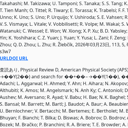
Takahashi; M. Takizawa; U. Tamponi; S. Tanaka; S. S. Tang; K. T
T. Tien Manh; O. Tittel; R. Tiwary; E. Torassa; K. Trabelsi; F. F.
Unno; K. Uno; S. Uno; P. Urquijo; Y. Ushiroda; S. E. Vahsen; R
V. S. Vismaya; L. Vitale; V. Vobbilisetti; R. Volpe; M. Wakai; 
Watanuki; C. Wessel; E. Won; W. Xiong; X. P. Xu; B. D. Yabsley; S
Yin; K. Yoshihara; C. Z. Yuan; J. Yuan; Y. Yusa; L. Zani; F. Zeng; 
Zhou; Q. D. Zhou; L. Zhu; R. Žlebčík, 2026年03月23日, 1
s3w7
URL
DOI URL
査読あり, Physical Review D, American Physical Society (AP
→��⁢ϒ⁡(2⁢��) and search for ��+⁢��−→��⁢ϒ⁡(1⁢��), ��
Adachi; L. Aggarwal; H. Ahmed; Y. Ahn; H. Aihara; N. Akopov; 
Althubiti; K. Amos; M. Angelsmark; N. Anh Ky; C. Antonioli; D
Aushev; M. Aversano; R. Ayad; V. Babu; H. Bae; N. K. Baghel; 
S. Bansal; M. Barrett; M. Bartl; J. Baudot; A. Baur; A. Beaubien;
U. Bernlochner; V. Bertacchi; M. Bertemes; E. Bertholet; M. B
Bhuyan; F. Bianchi; T. Bilka; D. Biswas; A. Bobrov; D. Bodrov; 
Bozek; M. Bračko; P. Branchini; R. A. Briere; T. E. Browder; 