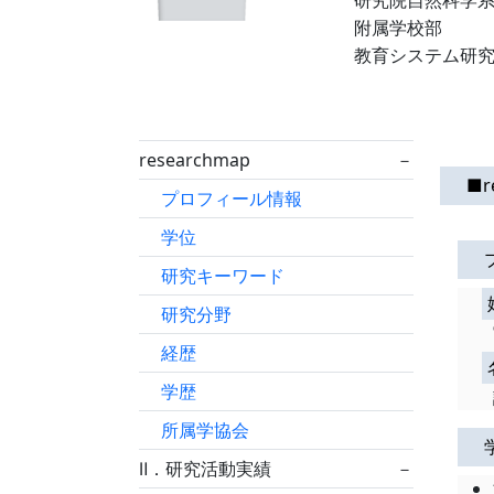
研究院自然科学
附属学校部
教育システム研
researchmap
－
■r
プロフィール情報
学位
研究キーワード
研究分野
経歴
学歴
所属学協会
Ⅱ．研究活動実績
－