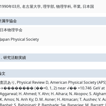
1990年03月, 名古屋大学, 理学部, 物理学科, 卒業, 日本国
所属学協会
日本物理学会
Japan Physical Society
Ⅱ．研究活動実績
論文
査読あり, Physical Review D, American Physical Society (AP
→��⁢����⁢�� (��=0, 1, 2) near √�� =10.746 GeV at Belle
Aggarwal; H. Ahmed; Y. Ahn; H. Aihara; N. Akopov; S. Alghamdi
K. Amos; N. Anh Ky; D. M. Asner; H. Atmacan; T. Aushev; V. Au
Baghel; S. Bahinipati; P. Bambade; Sw. Banerjee; M. Barrett; M