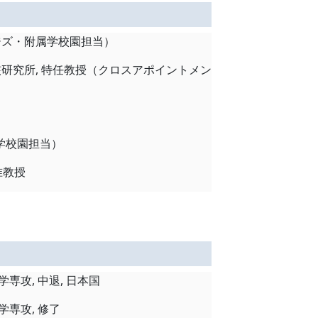
レッジズ・附属学校園担当）
原子核研究所, 特任教授（クロスアポイントメン
附属学校園担当）
 准教授
学専攻, 中退, 日本国
学専攻, 修了