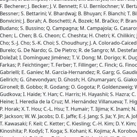
F. Becherer; J. Becker; J. V. Bennett; F. U. Bernlochner; V. Be
Bessner; S. Bettarini; V. Bhardwaj; B. Bhuyan; F. Bianchi; T. B
Bonvicini; J. Borah; A. Boschetti; A. Bozek; M. Bračko; P. Branc
Budano; S. Bussino; Q. Campagna; M. Campajola; G. Casarosa
Chen; L. Chen; B. G. Cheon; C. Cheshta; H. Chetri; K. Chilikin; 
Cho; S.-J. Cho; S.-K. Choi; S. Choudhury; J. A. Colorado-Caicedo
Burelo; G. De Nardo; G. De Pietro; R. de Sangro; M. Destefanis
Doležal; I. Domínguez Jiménez; T. V. Dong; M. Dorigo; K. Dugic
Farkas; P. Feichtinger; T. Ferber; T. Fillinger; C. Finck; G. Finoc
Gabrielli; E. Ganiev; M. Garcia-Hernandez; R. Garg; G. Gaudi
Gellrich; G. Ghevondyan; D. Ghosh; H. Ghumaryan; G. Giakoust
Gironell; B. Gobbo; R. Godang; O. Gogota; P. Goldenzweig; W.
Gudkova; I. Haide; Y. Han; C. Harris; H. Hayashii; S. Hazra; C
Heine; I. Heredia de la Cruz; M. Hernández Villanueva; T. 
P. Horak; X. T. Hou; C.-L. Hsu; T. Humair; T. Iijima; K. Inami; N
P. Jackson; W. W. Jacobs; D. E. Jaffe; E.-J. Jang; S. Jia; Y. Jin; A
T. Kawasaki; F. Keil; C. Ketter; C. Kiesling; C.-H. Kim; D. Y. Kim;
Kinoshita; P. Kodyš; T. Koga; S. Kohani; K. Kojima; A. Korobov