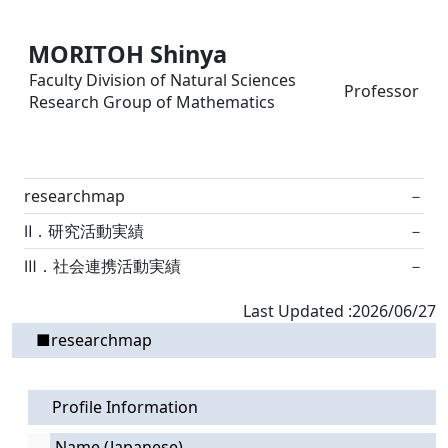
MORITOH Shinya
Faculty Division of Natural Sciences
Professor
Research Group of Mathematics
researchmap
－
Ⅱ．研究活動実績
－
Ⅲ．社会連携活動実績
－
Last Updated :2026/06/27
■researchmap
Profile Information
Name (Japanese)