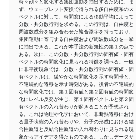
時々刻々と変化する集団運動を抽出するために、ま
ず、ウェーブレット変換で得られる多自由度系のス
ペクトルに対して、時間窓による移動平均によって
分散・共分散行列を求める。この行列は、自由度と
周波数成分を組み合わせた複合添字を持っており、
集団運動に寄与する自由度および周波数成分を一挙
に抽出できる。これが本手法の新規性の第１の点で
ある。次に、この分散・共分散行列の固有値・固有
ベクトルの時間変化に見られる特徴を調べる。一般
に非平衡現象では、分散・共分散行列の固有値・固
有ベクトルは、緩やかな時間変化を示す時間帯と、
不連続的な遷移を示す時刻がある。後者の不連続的
な時間変化では、第１固有値と第２固有値の時間変
化にレベル反発が生じ、第１固有ベクトルと第２固
有ベクトルの入れ替わりが起きることが予想され
る。これは物理や化学において、非断熱遷移におけ
る量子状態の入れ替わりや、分子の形成における結
合性軌道と反結合性軌道の入れ替わりに見られる現
象からアイデアを得たものである。しかしデータサ