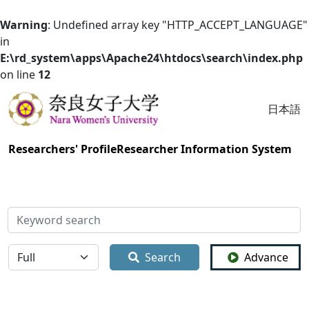
Warning
: Undefined array key "HTTP_ACCEPT_LANGUAGE"
in
E:\rd_system\apps\Apache24\htdocs\search\index.php
on line
12
日本語
Researchers' Profile
Researcher Information System
検索
全体
Search
Advance